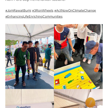
#JomRawatBumi
#3RonWheels
#ActNowOnClimateChange
#EnhancingLifeEnrichingCommunities